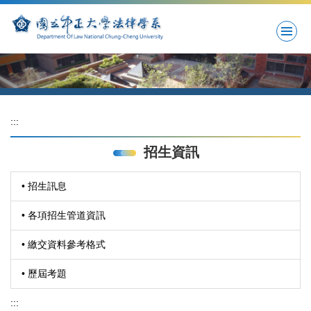
跳
到
主
要
內
容
區
:::
招生資訊
• 招生訊息
• 各項招生管道資訊
• 繳交資料參考格式
• 歷屆考題
:::