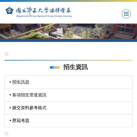
跳
到
主
要
內
容
區
:::
招生資訊
• 招生訊息
• 各項招生管道資訊
• 繳交資料參考格式
• 歷屆考題
:::