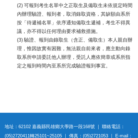
(2) 可報到考生名單中之正取生及備取生未依規定時間
內辦理驗證、報到者，取消錄取資格，其缺額由系所
按「待遞補名單」依序通知備取生遞補，考生不得異
議，亦不得以任何理由要求補救措施。
(3) 驗證、報到由錄取生（含正、備取生）本人親自辦
理，惟因故實有困難，無法親自前來者，應主動向錄
取系所申請委託他人辦理，受託人應依簡章或系所指
定之報到時間內至系所完成驗證報到事宜。
地址：62102 嘉義縣民雄鄉大學路一段168號 ｜ 聯絡電話：
(05)2720411轉25101~25105 ｜ 傳真：(05)2721053 ｜ E-mail：