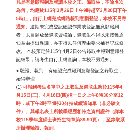
凡是有意願報到及就讀本校之正、備取生，不論名次
為何，均應於115年3月26日上午9時起至3月30日下午
5時止，自行上網完成網路報到意願登記，本校不另寄
通知。
逾期未完成登記確認作業或登記無意願報到
者，以自願放棄錄取資格論，錄取生不得以未接獲通
知為由提出異議，亦不得以任何理由要求補登記或修
改。 本校預定於115年4月2日公告錄取生報到意願登
記結果，請考生自行上網查詢，本校不另通知。
● 驗證、報到：有確認完成報到意願登記之錄取生，
始得辦理
(1)
可報到考生名單中之正取生及備取生應於115年4
月15日(三)、4月16日(四)擇一日之上午8時30分至12
時，或下午2時至4時30分持成績通知單（非必驗文
件）、與報名表上所載學經歷相符之資料證件（詳本
校115學年度碩士班招生簡章第89-90頁），至錄取系
所辦理驗證、報到。