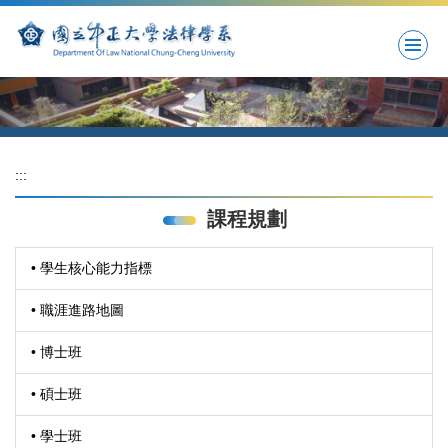
跳
到
主
要
內
容
區
:::
課程規劃
• 學生核心能力指標
• 職涯進路地圖
• 博士班
• 碩士班
• 學士班