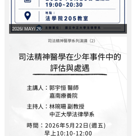
2026/
MAY/
26