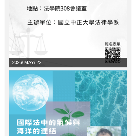
2026/
MAY/
22