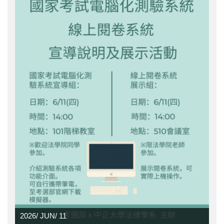
2026/
JUN/
11