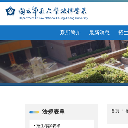
跳
到
主
要
內
系所簡介
最新消息
招
容
區
:::
:::
法規表單
首頁
• 招生考試表單