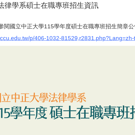
度法律學系碩士在職專班招生資訊
參閱國立中正大學115學年度碩士在職專班招生簡章公
s.ccu.edu.tw/p/406-1032-81529,r2831.php?Lang=zh-