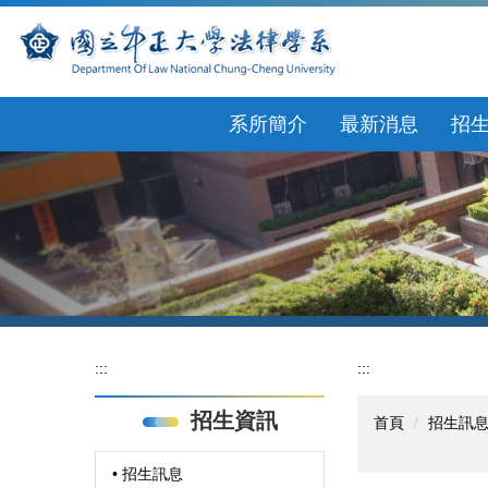
跳
到
主
要
內
系所簡介
最新消息
招
容
區
:::
:::
招生資訊
首頁
招生訊
• 招生訊息