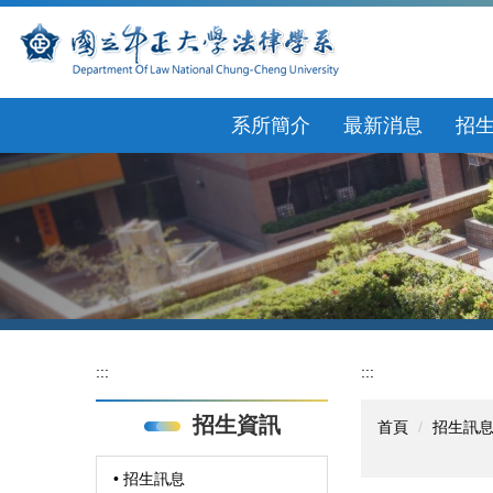
跳
到
主
要
內
系所簡介
最新消息
招
容
區
:::
:::
招生資訊
首頁
招生訊
• 招生訊息