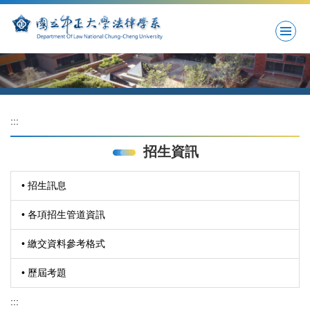
跳
到
主
要
內
容
區
:::
招生資訊
• 招生訊息
• 各項招生管道資訊
• 繳交資料參考格式
• 歷屆考題
:::