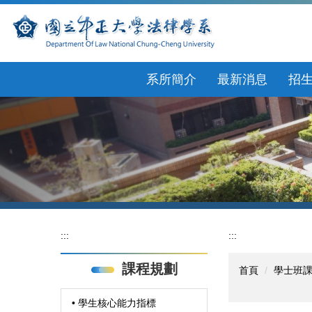
跳
到
主
要
內
系所簡介
最新消息
招
容
區
:::
:::
課程規劃
首頁
學士班
• 學生核心能力指標