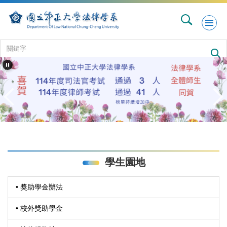
跳
到
主
要
內
容
區
學生園地
• 獎助學金辦法
• 校外獎助學金