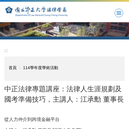
跳
到
主
要
內
容
區
:::
首頁
114學年度學術活動
中正法律專題講座：法律人生涯規劃及
國考準備技巧，主講人：江承勳 董事長
從人力仲介到跨境金融平台