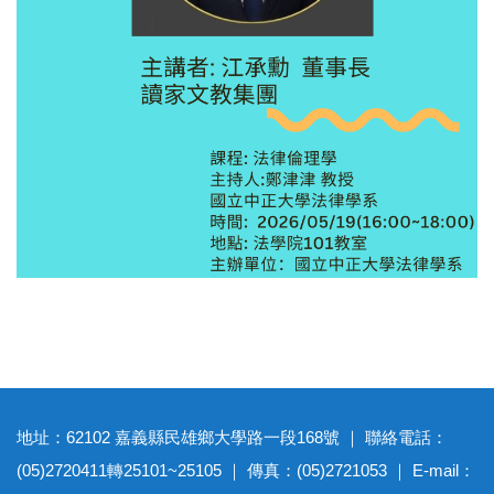
地址：62102 嘉義縣民雄鄉大學路一段168號 ｜ 聯絡電話：
(05)2720411轉25101~25105 ｜ 傳真：(05)2721053 ｜ E-mail：