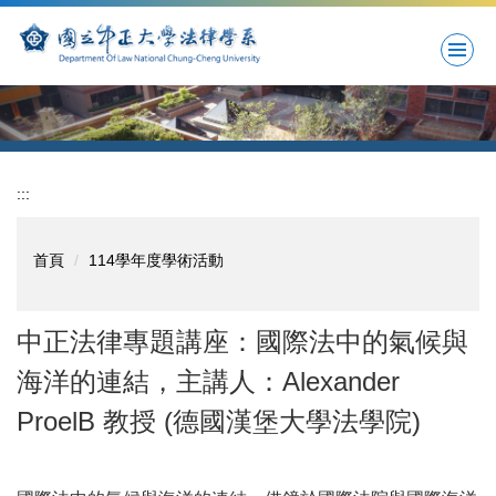
跳
到
主
要
內
容
區
:::
首頁
114學年度學術活動
中正法律專題講座：國際法中的氣候與
海洋的連結，主講人：Alexander
ProelB 教授 (德國漢堡大學法學院)