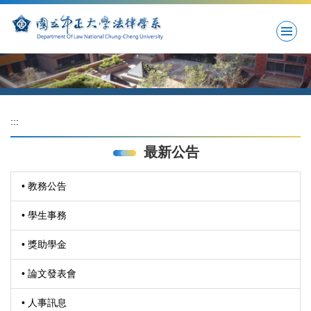
跳
到
主
要
內
容
區
:::
最新公告
• 教務公告
• 學生事務
• 獎助學金
• 論文發表會
• 人事訊息