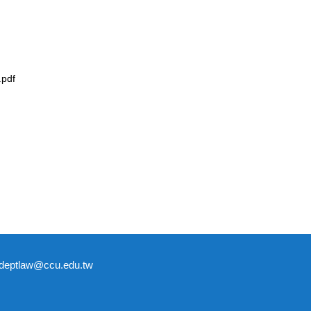
df
tlaw@ccu.edu.tw