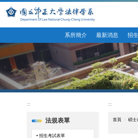
跳
到
主
要
內
系所簡介
最新消息
招
容
區
:::
:::
法規表單
首頁
碩士
• 招生考試表單