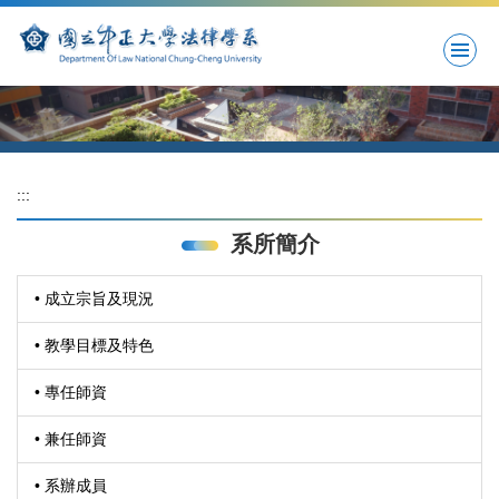
跳
到
主
要
內
容
區
:::
系所簡介
• 成立宗旨及現況
• 教學目標及特色
• 專任師資
• 兼任師資
• 系辦成員