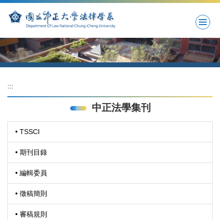
跳
到
主
要
內
容
區
:::
中正法學集刊
• TSSCI
• 期刊目錄
• 編輯委員
• 徵稿簡則
• 審稿規則