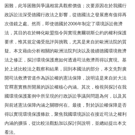
困難，此等困難與爭議相當具觀察價值；次要原因在於我國行
政訴訟法深受德國行政法之影響，從德國法之發展應有值得再
次借鏡之處。然而，即使德國於2006年制定了環境訴訟救濟
法，其目的在於轉化歐盟指令與實現奧爾胡斯公約的權利保護
要求，惟其規定備受批評與挑戰，尤其是來自於歐洲法院的質
疑。本文藉由分析相關的歐洲法院判決以及後續德國環境救濟
法之修正，探討環境保護應如何透過司法救濟而得以實現。基
於上述比較法之觀察和結果，回到本國法的部分，本文先對廣
開司法救濟管道作為訴訟權的憲法保障，說明這是來自於大法
官釋憲實務所開展的訴訟權核心內涵。其次，檢視與探討在我
國環境保護案例中所呈現的行政訴訟爭議與問題為何，以及其
與前述憲法保障內涵之關聯何在。最後，對於訴訟權保障是否
得以實現環境保護條款，聚焦我國環境訴訟在接近司法之權利
內涵的擴張，從比較法觀點加以探討與說明，並總結提出本文
看法。