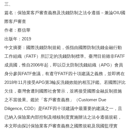
三、
篇名：保險業客戶審查義務及洗錢防制之法令遵循－兼論OIU國
際客戶審查
作者：蔡信華
出版年：2019
中文摘要：國際洗錢防制規範，係指由國際防制洗錢金融行動
工作組織（FATF）所訂定的洗錢防制標準。臺灣目前雖非FATF
成員國，惟自2006年起，即以亞太防制洗錢組織（APG）會員
身分參與FATF會議，有遵守FATF四十項建議之義務，並即將在
2018年11月接受APG第3輪反洗錢效能的相互評鑑。若國際評比
欠佳，臺灣會遭到國際社會警示，並將接受國際金融反制措施
之不當後果。鑑於「客戶審查義務」（Customer Due
Diligence, CDD）是FATF四十項建議中最重要的建議之一，且
已納入保險業內部控制及稽核制度實施辦法之法令遵循規範，
本文即由探討保險業客戶審查義務之國際規範及我國監理實