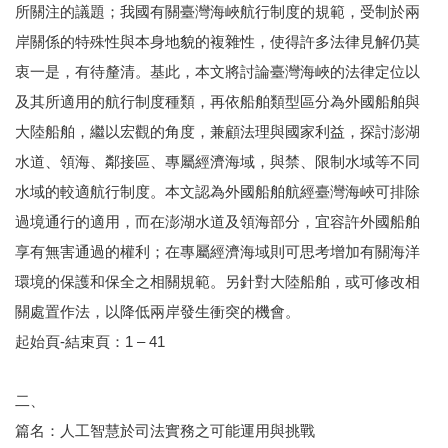
所關注的議題；我國有關臺灣海峽航行制度的規範，受制於兩
岸關係的特殊性與本身地貌的複雜性，使得許多法律見解仍莫
衷一是，有待釐清。基此，本文將討論臺灣海峽的法律定位以
及其所適用的航行制度種類，再依船舶類型區分為外國船舶與
大陸船舶，繼以宏觀的角度，兼顧法理與國家利益，探討澎湖
水道、領海、鄰接區、專屬經濟海域，與禁、限制水域等不同
水域的較適航行制度。本文認為外國船舶航經臺灣海峽可排除
過境通行的適用，而在澎湖水道及領海部分，宜容許外國船舶
享有無害通過的權利；在專屬經濟海域則可思考增加有關海洋
環境的保護和保全之相關規範。另針對大陸船舶，或可修改相
關處置作法，以降低兩岸發生衝突的機會。
起始頁-結束頁：1 – 41
二、
篇名：人工智慧於司法實務之可能運用與挑戰