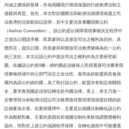
內涵之擴張的發展，作為我國現行環境保護的行政救濟法制之
借鏡與再思。首先，本文對於國際法和歐洲法就環境保護之司
法救濟的法規範加以說明，其中主要涉及奧爾胡斯公約
（Aarhus Convention）。該公約是以保障環境事物決定程序中
之資訊公開請求權、民眾參與以及接近司法之權利為目的。具
體而言，資訊公開、民眾參與與開放司法救濟被稱為此一公約
的三支柱，本文以該公約中接近司法之權利作為主要研究範
圍。依據該公約第9條，締約國必須確保人民得透過司法審查環
境事物領域中的公部門決定之合法性。進而由於歐盟與其會員
國均為該公約締約國，為了執行該公約，歐盟亦有制定相關指
令，要求會員國必須加以轉化於內國法律。承上，本文乃進一
步整理與分析歐洲法院以司法救濟路徑實現環境保護目標的訴
訟個案為出發。在案例選擇中，主要是以德國法制轉化該公約
作為觀察對象。主要的原因在於德國法制向來較強調實體權利
面向，而對於上述公約強調程序保障，在轉化過程中可能遭遇