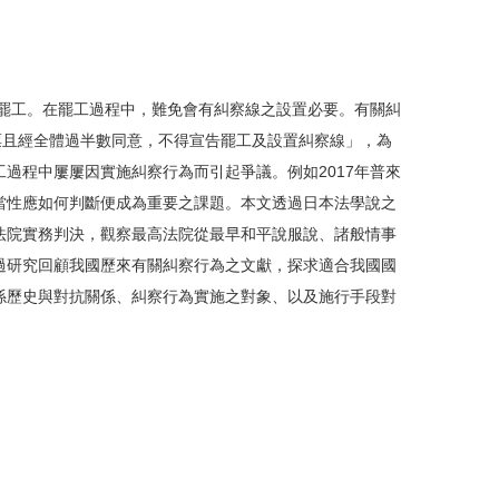
試罷工。在罷工過程中，難免會有糾察線之設置必要。有關糾
票且經全體過半數同意，不得宣告罷工及設置糾察線」，為
過程中屢屢因實施糾察行為而引起爭議。例如2017年普來
當性應如何判斷便成為重要之課題。本文透過日本法學說之
法院實務判決，觀察最高法院從最早和平說服說、諸般情事
過研究回顧我國歷來有關糾察行為之文獻，探求適合我國國
係歷史與對抗關係、糾察行為實施之對象、以及施行手段對