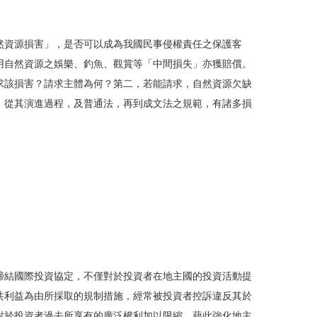
然資源損害」，是否可以成為我國民事侵權責任之保護客
用自然資源之娛樂、釣魚、觀賞等「中間損失」亦獲賠償。
求該損害？請求主體為何？第二，若能請求，自然資源欠缺
，從其演進過程，及普通法，再到成文法之規範，有諸多損
締結國際投資協定，不僅對於投資者在地主國的投資活動提
共利益為由所採取的規制措施，經常被投資者控訴違反其於
對於投資者過去所享有的廣泛權利加以限縮，藉此強化地主