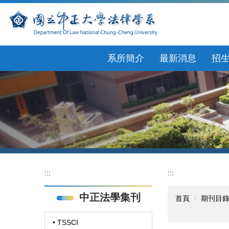
跳
到
主
要
內
系所簡介
最新消息
招
容
區
:::
:::
中正法學集刊
首頁
期刊目
• TSSCI