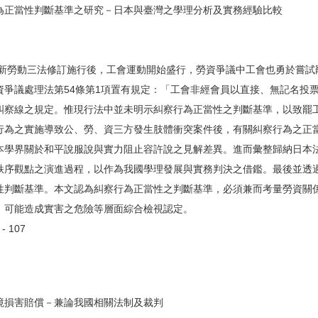
為正當性判斷基準之研究－日本與臺灣之學理分析及實務經驗比較
1年新勞動三法修訂施行後，工會運動開始盛行，勞資爭議中工會也勇於嘗
資爭議處理法第54條第1項置有規定：「工會非經會員以直接、無記名投
糾察線之規定。惟現行法中並未明示糾察行為正當性之判斷基準，以致罷工
行為之實施導致公、勞、資三方發生肢體衝突案件後，有關糾察行為之正
本學界關於和平說服說與實力阻止容許說之見解差異。進而彙整歸納日本
秩序觀點之演進過程，以作為我國學理發展與實務判決之借鑑。最後並透
性判斷基準。本文認為糾察行為正當性之判斷基準，必須兼而考量勞資關
、可能造成實害之危險等層面綜合檢視認定。
 107
境損害賠償－兼論我國相關法制及裁判