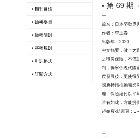
• 第 69 
• 期刊目錄
一、
• 編輯委員
篇名：日本勞動災
作者：李玉春
• 徵稿簡則
出版年：2020
• 審稿規則
中文摘要：健全之
之職災保險，不僅
• 引註格式
制，毋寧係現代國
• 訂閱方式
度發展後，更使得
國應持續推動職業
理、保險給付以平
唯有如此，方能提
起始頁-結束頁：1 –
二、