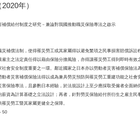
期（2020年）
害補償給付制度之研究－兼論對我國推動職災保險專法之啟示
職災補償法制，使得罹災勞工或其家屬得以避免繁瑣之民事損害賠償訴訟
讓雇主之法定責任得以藉由保險分擔風險，亦得讓罹災勞工得到即時有效
家社會安全制度重要之一環。鄰近國家之日本亦以勞動者災害補償保險法
勞動者災害補償保險法得以成為兼具勞災預防與罹災勞工重建功能之社會
災害保險專法，且參酌日本經驗，於法規設計上至少應採取受僱者全面納
均薪資為計算基礎之立法設計；再者，針對勞災保險給付所衍生之雇主民
供罹災勞工暨其家屬更健全之保障。
 50