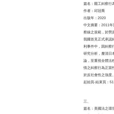
篇名：罷工糾察行
作者：邱冠喬
出版年：2020
中文摘要：201
察線之規範，於勞
我國首見正式承認
利事件中，因糾察
研究分析，釐清日
論，至重視全體法
情之糾察行為正當
於反社會性之強度
起始頁-結束頁：51 -
三、
篇名：美國法之環