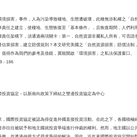
環境損害」事件，人為污染導致棲地、生態遭破壞，此種無涉私權之「自
事責任之建立，使棲地、生態恢復至「基本條件」，且恢復期間，人們利
權責任架構下，須通過兩項關卡：第一，自然資源非屬私人所有，可否請
量估算損害，建立賠償規則？本文研究美國之「自然資源損害」賠償法制
，值得作為我們的參考及借鏡，冀能開啟「環境損害」之私法保護窗口。
- 186
際投資協定－以新南向政策下締結之雙邊投資協定為中心
來，國際投資協定被認為得促進外國直接投資活動。在此之下，各國積極
者亦往往被賦予和地主國就投資爭端進行仲裁的權利。然而，地主國以公
義務，並透過仲裁方式尋求爭端的解決。因此，近年來國際投資協定開始