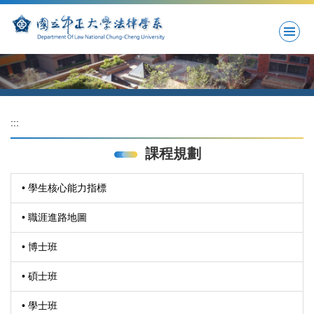
跳
到
主
要
內
容
區
:::
課程規劃
• 學生核心能力指標
• 職涯進路地圖
• 博士班
• 碩士班
• 學士班