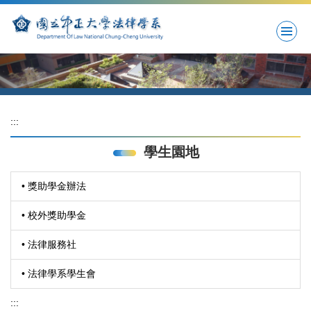
跳
到
主
要
內
容
區
:::
學生園地
• 獎助學金辦法
• 校外獎助學金
• 法律服務社
• 法律學系學生會
:::