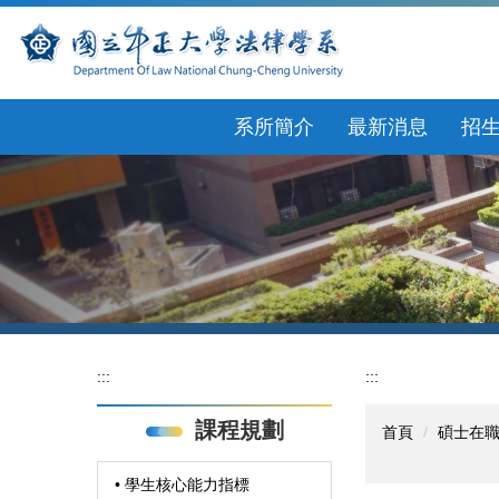
跳
到
主
要
內
系所簡介
最新消息
招
容
區
:::
:::
課程規劃
首頁
碩士在
• 學生核心能力指標