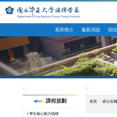
跳
到
主
要
內
系所簡介
最新消息
招
容
區
:::
:::
課程規劃
首頁
碩士在
• 學生核心能力指標