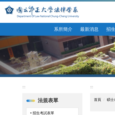
跳
到
主
要
內
系所簡介
最新消息
招
容
區
:::
:::
法規表單
首頁
碩士
• 招生考試表單