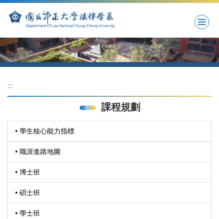
跳
到
主
要
內
容
區
:::
課程規劃
• 學生核心能力指標
• 職涯進路地圖
• 博士班
• 碩士班
• 學士班