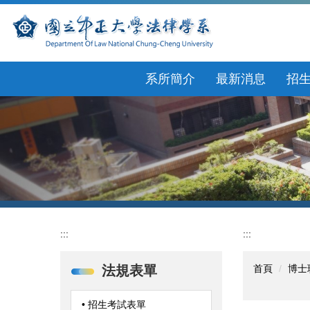
跳
到
主
要
內
系所簡介
最新消息
招
容
區
:::
:::
法規表單
首頁
博士
• 招生考試表單